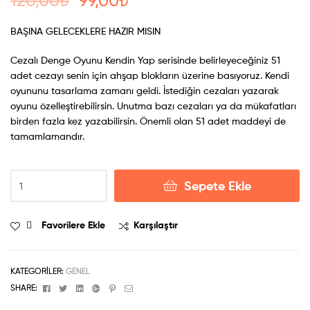
120,00
₺
99,00
₺
BAŞINA GELECEKLERE HAZIR MISIN
Cezalı Denge Oyunu Kendin Yap serisinde belirleyeceğiniz 51
adet cezayı senin için ahşap blokların üzerine basıyoruz. Kendi
oyununu tasarlama zamanı geldi. İstediğin cezaları yazarak
oyunu özelleştirebilirsin. Unutma bazı cezaları ya da mükafatları
birden fazla kez yazabilirsin. Önemli olan 51 adet maddeyi de
tamamlamandır.
Sepete Ekle
Favorilere Ekle
Karşılaştır
KATEGORILER:
GENEL
Facebook
Twitter
Linkedin
Google+
Pinterest
Email
SHARE: