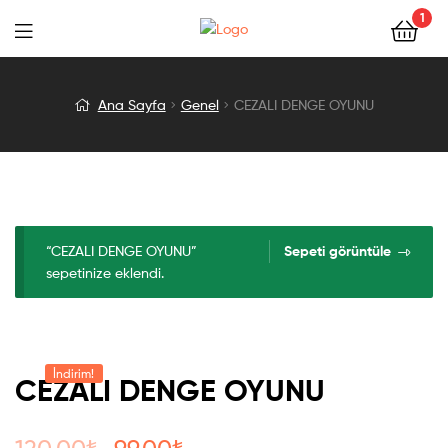
1
CEZALI
Ana Sayfa
Genel
CEZALI DENGE OYUNU
DENGE
OYUNU
“CEZALI DENGE OYUNU”
Sepeti görüntüle
sepetinize eklendi.
İndirim!
CEZALI DENGE OYUNU